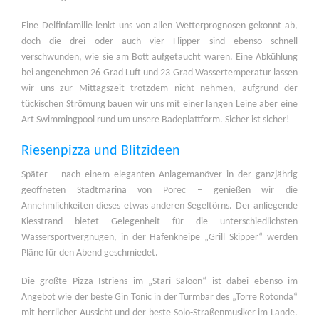
Eine Delfinfamilie lenkt uns von allen Wetterprognosen gekonnt ab,
doch die drei oder auch vier Flipper sind ebenso schnell
verschwunden, wie sie am Bott aufgetaucht waren. Eine Abkühlung
bei angenehmen 26 Grad Luft und 23 Grad Wassertemperatur lassen
wir uns zur Mittagszeit trotzdem nicht nehmen, aufgrund der
tückischen Strömung bauen wir uns mit einer langen Leine aber eine
Art Swimmingpool rund um unsere Badeplattform. Sicher ist sicher!
Riesenpizza und Blitzideen
Später – nach einem eleganten Anlagemanöver in der ganzjährig
geöffneten Stadtmarina von Porec – genießen wir die
Annehmlichkeiten dieses etwas anderen Segeltörns. Der anliegende
Kiesstrand bietet Gelegenheit für die unterschiedlichsten
Wassersportvergnügen, in der Hafenkneipe „Grill Skipper“ werden
Pläne für den Abend geschmiedet.
Die größte Pizza Istriens im „Stari Saloon“ ist dabei ebenso im
Angebot wie der beste Gin Tonic in der Turmbar des „Torre Rotonda“
mit herrlicher Aussicht und der beste Solo-Straßenmusiker im Lande.