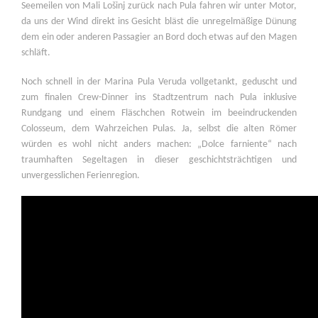
Seemeilen von Mali Lošinj zurück nach Pula fahren wir unter Motor,
da uns der Wind direkt ins Gesicht bläst die unregelmäßige Dünung
dem ein oder anderen Passagier an Bord doch etwas auf den Magen
schläft.
Noch schnell in der Marina Pula Veruda vollgetankt, geduscht und
zum finalen Crew-Dinner ins Stadtzentrum nach Pula inklusive
Rundgang und einem Fläschchen Rotwein im beeindruckenden
Colosseum, dem Wahrzeichen Pulas. Ja, selbst die alten Römer
würden es wohl nicht anders machen: „Dolce farniente“ nach
traumhaften Segeltagen in dieser geschichtsträchtigen und
unvergesslichen Ferienregion.