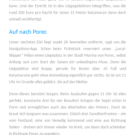
kann. Und der Eintritt ist in den Liegegebühren inbegriffen, was die
rund 200 Euro pro Nacht für einen 15 Meter Katamaran dann doch
schnell rechtfertigt.
Auf nach Porec
Unser nächstes Ziel liegt exakt 26 Seemeilen entfernt, sagt uns die
Navigations-App. Schon beim Frühstück reserviert unser „Local-
Skipper“ Milan einen Liegeplatz in der Stadt-Marina von Porec, selbst
Anfang Juni zum Start der Saison ein unbedingtes Muss. Denn die
Liegeplätze sind knapp, gerade für Boote über 45 Fuß und
Katamarane geht ohne Anmeldung eigentlich gar nichts. So ist um 11
Uhr im Grunde alles geklärt, bis auf das Wetter.
Denn dieses bereitet Sorgen. Beim Auslaufen gegen 11 Uhr ist alles
perfekt, konstante drei bis vier Beaufort bringen die Segel schön in
Form und ermöglichen auch das Abschalten des Motors. Doch da
braut sich langsam was zusammen. Gleich drei Gewitterfronten – ein
vom Festland, eine von Venedig kommend und eine aus Richtung
Süden – drehen sich immer wieder im Kreis, um dann doch scheinbar
in Richtung Porec zu wandern.