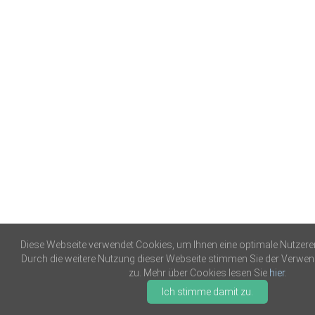
Diese Webseite verwendet Cookies, um Ihnen eine optimale Nutzerer
Durch die weitere Nutzung dieser Webseite stimmen Sie der Verwe
zu. Mehr über Cookies lesen Sie
hier
.
Ich stimme damit zu.