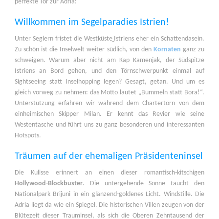
perfekte Tor zur Adria:
Willkommen im Segelparadies Istrien!
Unter Seglern fristet die Westküste
Istriens
eher ein Schattendasein.
Zu schön ist die Inselwelt weiter südlich, von den
Kornaten
ganz zu
schweigen. Warum aber nicht am Kap Kamenjak, der Südspitze
Istriens an Bord gehen, und den Törnschwerpunkt einmal auf
Sightseeing statt Inselhopping legen? Gesagt, getan. Und um es
gleich vorweg zu nehmen: das Motto lautet „Bummeln statt Bora!“.
Unterstützung erfahren wir während dem Chartertörn von dem
einheimischen Skipper Milan. Er kennt das Revier wie seine
Westentasche und führt uns zu ganz besonderen und interessanten
Hotspots.
Träumen auf der ehemaligen Präsidenteninsel
Die Kulisse erinnert an einen dieser romantisch-kitschigen
Hollywood-Blockbuster
. Die untergehende Sonne taucht den
Nationalpark Brijuni in ein glänzend-goldenes Licht. Windstille. Die
Adria liegt da wie ein Spiegel. Die historischen Villen zeugen von der
Blütezeit dieser Trauminsel, als sich die Oberen Zehntausend der