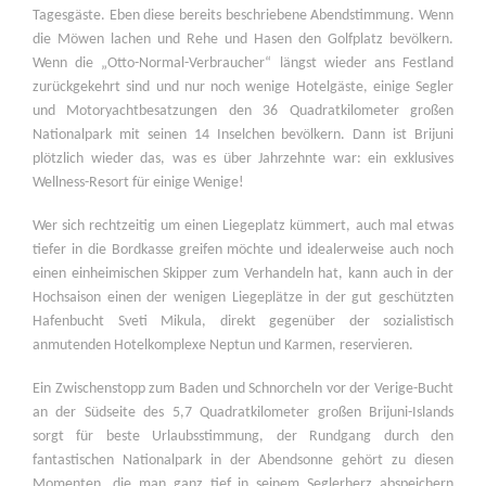
Tagesgäste. Eben diese bereits beschriebene Abendstimmung. Wenn
die Möwen lachen und Rehe und Hasen den Golfplatz bevölkern.
Wenn die „Otto-Normal-Verbraucher“ längst wieder ans Festland
zurückgekehrt sind und nur noch wenige Hotelgäste, einige Segler
und Motoryachtbesatzungen den 36 Quadratkilometer großen
Nationalpark mit seinen 14 Inselchen bevölkern. Dann ist Brijuni
plötzlich wieder das, was es über Jahrzehnte war: ein exklusives
Wellness-Resort für einige Wenige!
Wer sich rechtzeitig um einen Liegeplatz kümmert, auch mal etwas
tiefer in die Bordkasse greifen möchte und idealerweise auch noch
einen einheimischen Skipper zum Verhandeln hat, kann auch in der
Hochsaison einen der wenigen Liegeplätze in der gut geschützten
Hafenbucht Sveti Mikula, direkt gegenüber der sozialistisch
anmutenden Hotelkomplexe Neptun und Karmen, reservieren.
Ein Zwischenstopp zum Baden und Schnorcheln vor der Verige-Bucht
an der Südseite des 5,7 Quadratkilometer großen Brijuni-Islands
sorgt für beste Urlaubsstimmung, der Rundgang durch den
fantastischen Nationalpark in der Abendsonne gehört zu diesen
Momenten, die man ganz tief in seinem Seglerherz abspeichern