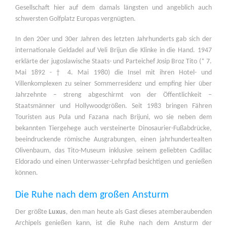
Gesellschaft hier auf dem damals längsten und angeblich auch
schwersten Golfplatz Europas vergnügten.
In den 20er und 30er Jahren des letzten Jahrhunderts gab sich der
internationale Geldadel auf Veli Brijun die Klinke in die Hand. 1947
erklärte der jugoslawische Staats- und Parteichef Josip Broz Tito (* 7.
Mai 1892 - † 4. Mai 1980) die Insel mit ihren Hotel- und
Villenkomplexen zu seiner Sommerresidenz und empfing hier über
Jahrzehnte – streng abgeschirmt von der Öffentlichkeit –
Staatsmänner und Hollywoodgrößen. Seit 1983 bringen Fähren
Touristen aus Pula und Fazana nach Brijuni, wo sie neben dem
bekannten Tiergehege auch versteinerte Dinosaurier-Fußabdrücke,
beeindruckende römische Ausgrabungen, einen jahrhundertealten
Olivenbaum, das Tito-Museum inklusive seinem geliebten Cadillac
Eldorado und einen Unterwasser-Lehrpfad besichtigen und genießen
können.
Die Ruhe nach dem großen Ansturm
Der größte
Luxus
, den man heute als Gast dieses atemberaubenden
Archipels genießen kann, ist die Ruhe nach dem Ansturm der