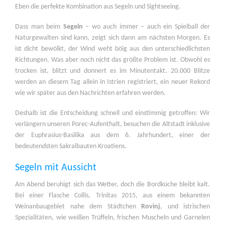
Eben die perfekte Kombination aus Segeln und Sightseeing.
Dass man beim
Segeln
– wo auch immer – auch ein Spielball der
Naturgewalten sind kann, zeigt sich dann am nächsten Morgen. Es
ist dicht bewölkt, der Wind weht böig aus den unterschiedlichsten
Richtungen. Was aber noch nicht das größte Problem ist. Obwohl es
trocken ist, blitzt und donnert es im Minutentakt. 20.000 Blitze
werden an diesem Tag allein in Istrien registriert, ein neuer Rekord
wie wir später aus den Nachrichten erfahren werden.
Deshalb ist die Entscheidung schnell und einstimmig getroffen: Wir
verlängern unseren Porec-Aufenthalt, besuchen die Altstadt inklusive
der Euphrasius-Basilika aus dem 6. Jahrhundert, einer der
bedeutendsten Sakralbauten Kroatiens.
Segeln mit Aussicht
Am Abend beruhigt sich das Wetter, doch die Bordküche bleibt kalt.
Bei einer Flasche Collis, Trinitas 2015, aus einem bekannten
Weinanbaugebiet nahe dem Städtchen
Rovinj
, und istrischen
Spezialitäten, wie weißen Trüffeln, frischen Muscheln und Garnelen