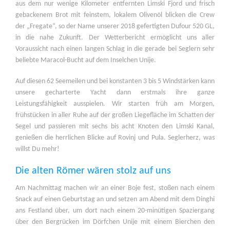
aus dem nur wenige Kilometer entfernten Limski Fjord und frisch
gebackenem Brot mit feinstem, lokalem Olivenöl blicken die Crew
der „Fregate“, so der Name unserer 2018 gefertigten Dufour 520 GL,
in die nahe Zukunft. Der Wetterbericht ermöglicht uns aller
Voraussicht nach einen langen Schlag in die gerade bei Seglern sehr
beliebte Maracol-Bucht auf dem Inselchen Unije.
Auf diesen 62 Seemeilen und bei konstanten 3 bis 5 Windstärken kann
unsere gecharterte Yacht dann erstmals ihre ganze
Leistungsfähigkeit ausspielen. Wir starten früh am Morgen,
frühstücken in aller Ruhe auf der großen Liegefläche im Schatten der
Segel und passieren mit sechs bis acht Knoten den Limski Kanal,
genießen die herrlichen Blicke auf Rovinj und Pula. Seglerherz, was
willst Du mehr!
Die alten Römer wären stolz auf uns
Am Nachmittag machen wir an einer Boje fest, stoßen nach einem
Snack auf einen Geburtstag an und setzen am Abend mit dem Dinghi
ans Festland über, um dort nach einem 20-minütigen Spaziergang
über den Bergrücken im Dörfchen Unije mit einem Bierchen den