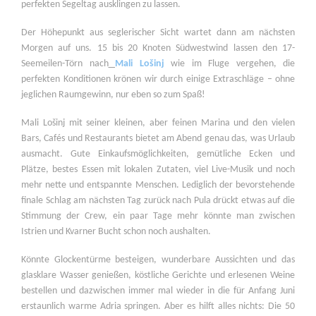
perfekten Segeltag ausklingen zu lassen.
Der Höhepunkt aus seglerischer Sicht wartet dann am nächsten
Morgen auf uns. 15 bis 20 Knoten Südwestwind lassen den 17-
Seemeilen-Törn nach
Mali Lošinj
wie im Fluge vergehen, die
perfekten Konditionen krönen wir durch einige Extraschläge – ohne
jeglichen Raumgewinn, nur eben so zum Spaß!
Mali Lošinj mit seiner kleinen, aber feinen Marina und den vielen
Bars, Cafés und Restaurants bietet am Abend genau das, was Urlaub
ausmacht. Gute Einkaufsmöglichkeiten, gemütliche Ecken und
Plätze, bestes Essen mit lokalen Zutaten, viel Live-Musik und noch
mehr nette und entspannte Menschen. Lediglich der bevorstehende
finale Schlag am nächsten Tag zurück nach Pula drückt etwas auf die
Stimmung der Crew, ein paar Tage mehr könnte man zwischen
Istrien und Kvarner Bucht schon noch aushalten.
Könnte Glockentürme besteigen, wunderbare Aussichten und das
glasklare Wasser genießen, köstliche Gerichte und erlesenen Weine
bestellen und dazwischen immer mal wieder in die für Anfang Juni
erstaunlich warme Adria springen. Aber es hilft alles nichts: Die 50