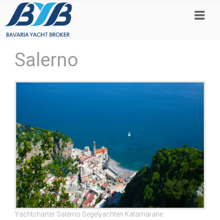
Salerno
Yachtcharter Salerno Segelyachten Katamarane