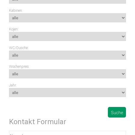
Kabinen:
Kojen:
WC/Dusche:
Wochenpreis:
Jahr:
ALLE YACHTEN ANZEIGEN (AUCH DIE FÜR WELCHE
VERFÜGBARKEIT ERST GEPRÜFT WERDEN MUSS)
Kontakt Formular