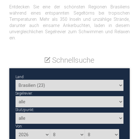
Entdecken Sie eine der schönsten Regionen Brasiliens
während eines entspannten Segeltörns bei tropischen
Temperaturen. Mehr als 350 Inseln und unzählige Strände,
darunter auch einsame Ankerbuchten, laden in diesem
unvergleichlichen Segelrevier zum Schwimmen und Relaxen
ein.
Schnellsuche
Land:
Segelrevier:
Stützpunkt:
Von: