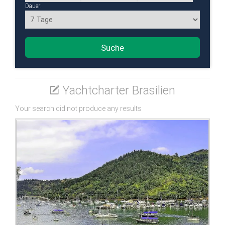
Dauer:
Flexibilität:
Suche
Yachtcharter Brasilien
Your search did not produce any results