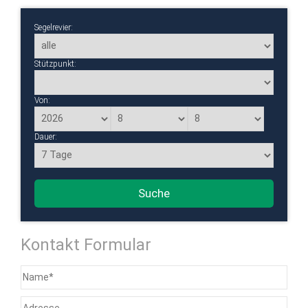
Segelrevier:
Stützpunkt:
Von:
Dauer:
Flexibilität:
Suche
Kontakt Formular